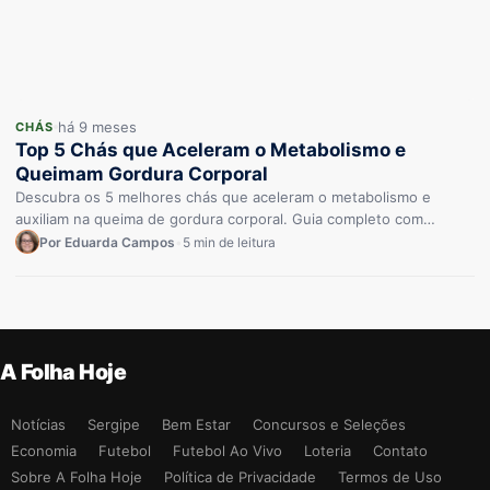
há 9 meses
CHÁS
Top 5 Chás que Aceleram o Metabolismo e
Queimam Gordura Corporal
Descubra os 5 melhores chás que aceleram o metabolismo e
auxiliam na queima de gordura corporal. Guia completo com
preparo…
Por Eduarda Campos
•
5 min de leitura
A Folha Hoje
Notícias
Sergipe
Bem Estar
Concursos e Seleções
Economia
Futebol
Futebol Ao Vivo
Loteria
Contato
Sobre A Folha Hoje
Política de Privacidade
Termos de Uso