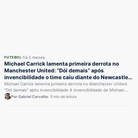
há 5 meses
FUTEBOL
Michael Carrick lamenta primeira derrota no
Manchester United: “Dói demais” após
invencibilidade o time caiu diante do Newcastle
por 2 a 1
Michael Carrick lamenta primeira derrota no Manchester United:
“Dói demais” após invencibilidade A invencibilidade de Michael
Carrick como técnico interino…
Por Gabriel Carvalho
•
3 min de leitura