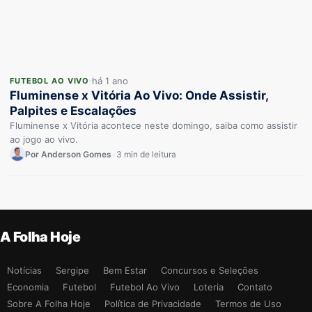
há 1 ano
FUTEBOL AO VIVO
Fluminense x Vitória Ao Vivo: Onde Assistir,
Palpites e Escalações
Fluminense x Vitória acontece neste domingo, saiba como assistir
ao jogo ao vivo.
Por Anderson Gomes
•
3 min de leitura
A Folha Hoje
Notícias
Sergipe
Bem Estar
Concursos e Seleções
Economia
Futebol
Futebol Ao Vivo
Loteria
Contato
Sobre A Folha Hoje
Política de Privacidade
Termos de Uso