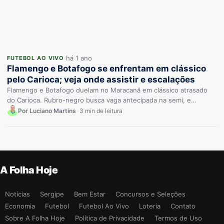
há 1 ano
FUTEBOL AO VIVO
Flamengo e Botafogo se enfrentam em clássico
pelo Carioca; veja onde assistir e escalações
Flamengo e Botafogo duelam no Maracanã em clássico atrasado
do Carioca. Rubro-negro busca vaga antecipada na semi, e
alvinegro tenta…
Por Luciano Martins
•
3 min de leitura
A Folha Hoje
Notícias
Sergipe
Bem Estar
Concursos e Seleções
Economia
Futebol
Futebol Ao Vivo
Loteria
Contato
Sobre A Folha Hoje
Política de Privacidade
Termos de Uso