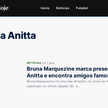
Inicio
Notícias
Futebol
a Anitta
há 1 ano
NOTÍCIAS
Bruna Marquezine marca prese
Anitta e encontra amigos famo
Bruna Marquezine foi uma das atrações no show de An
celebrado no último sábado (8). A…