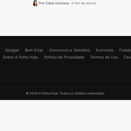
Por Cleia Santana
•
4 min de leitura
Sergipe
Bem Estar
Concursos e Seleções
Economia
Futeb
Sobre A Folha Hoje
Política de Privacidade
Termos de Uso
Fac
© 2026 A Folha Hoje. Todos os direitos reservados.