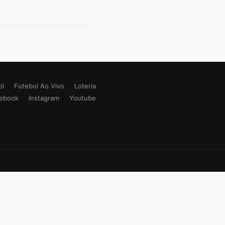
ol
Futebol Ao Vivo
Loteria
ebook
Instagram
Youtube