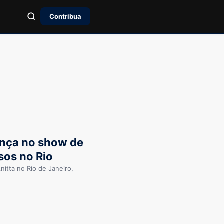
Contribua
nça no show de
sos no Rio
itta no Rio de Janeiro,