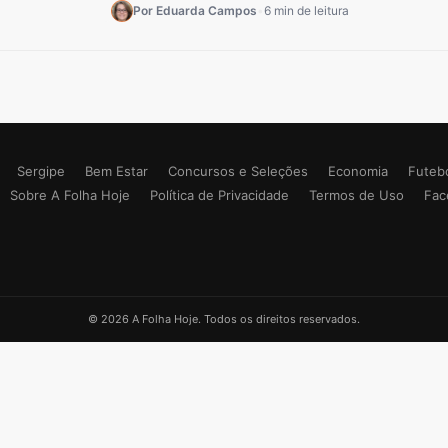
Por Eduarda Campos
•
6 min de leitura
Sergipe
Bem Estar
Concursos e Seleções
Economia
Futeb
Sobre A Folha Hoje
Política de Privacidade
Termos de Uso
Fac
© 2026 A Folha Hoje. Todos os direitos reservados.