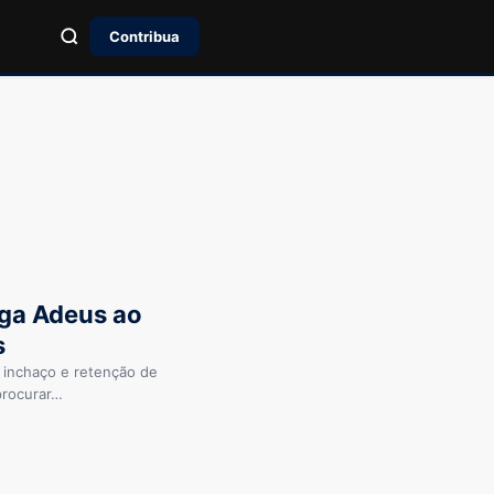
Contribua
iga Adeus ao
s
 inchaço e retenção de
procurar…