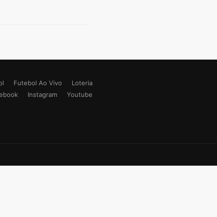
ol
Futebol Ao Vivo
Loteria
ebook
Instagram
Youtube