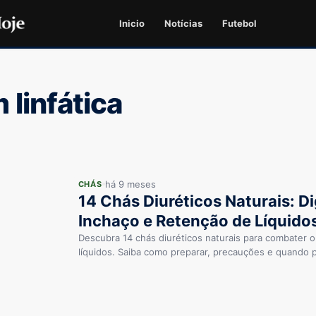
Inicio
Notícias
Futebol
linfática
há 9 meses
CHÁS
14 Chás Diuréticos Naturais: D
Inchaço e Retenção de Líquido
Descubra 14 chás diuréticos naturais para combater o
líquidos. Saiba como preparar, precauções e quando 