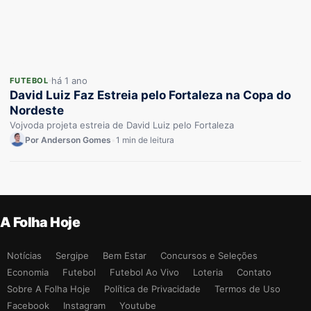
há 1 ano
FUTEBOL
David Luiz Faz Estreia pelo Fortaleza na Copa do
Nordeste
Vojvoda projeta estreia de David Luiz pelo Fortaleza
Por Anderson Gomes
•
1 min de leitura
A Folha Hoje
Notícias
Sergipe
Bem Estar
Concursos e Seleções
Economia
Futebol
Futebol Ao Vivo
Loteria
Contato
Sobre A Folha Hoje
Política de Privacidade
Termos de Uso
Facebook
Instagram
Youtube