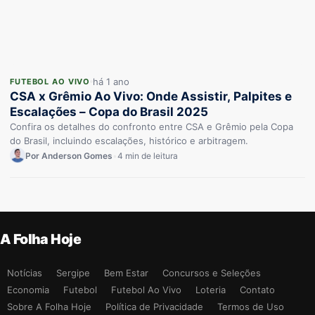
há 1 ano
FUTEBOL AO VIVO
CSA x Grêmio Ao Vivo: Onde Assistir, Palpites e
Escalações – Copa do Brasil 2025
Confira os detalhes do confronto entre CSA e Grêmio pela Copa
do Brasil, incluindo escalações, histórico e arbitragem.
Por Anderson Gomes
•
4 min de leitura
A Folha Hoje
Notícias
Sergipe
Bem Estar
Concursos e Seleções
Economia
Futebol
Futebol Ao Vivo
Loteria
Contato
Sobre A Folha Hoje
Política de Privacidade
Termos de Uso