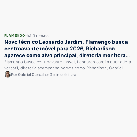
há 5 meses
FLAMENGO
Novo técnico Leonardo Jardim, Flamengo busca
centroavante móvel para 2026, Richarlison
aparece como alvo principal, diretoria monitora
Gabriel Jesus, Taty Castellanos, Igor Jesus e Kaio
Flamengo busca centroavante móvel, Leonardo Jardim quer atleta
versátil, diretoria acompanha nomes como Richarlison, Gabriel
Jorge
Jesus, Taty Castellanos, Igor Jesus…
Por Gabriel Carvalho
•
3 min de leitura