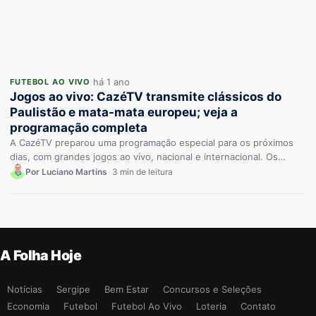
há 1 ano
FUTEBOL AO VIVO
Jogos ao vivo: CazéTV transmite clássicos do
Paulistão e mata-mata europeu; veja a
programação completa
A CazéTV preparou uma programação especial para os próximos
dias, com grandes jogos ao vivo, nacional e internacional. Os
torcedores…
Por Luciano Martins
•
3 min de leitura
A Folha Hoje
Notícias
Sergipe
Bem Estar
Concursos e Seleções
Economia
Futebol
Futebol Ao Vivo
Loteria
Contato