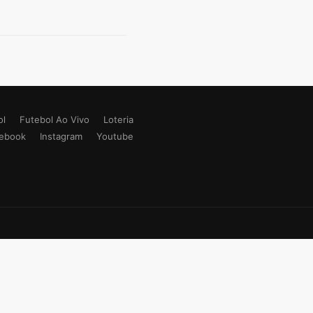
ol
Futebol Ao Vivo
Loteria
ebook
Instagram
Youtube