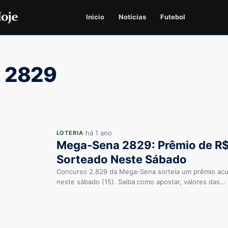
Inicio
Notícias
Futebol
 2829
há 1 ano
LOTERIA
Mega-Sena 2829: Prêmio de R$
Sorteado Neste Sábado
Concurso 2.829 da Mega-Sena sorteia um prêmio acu
neste sábado (15). Saiba como apostar, valores das…