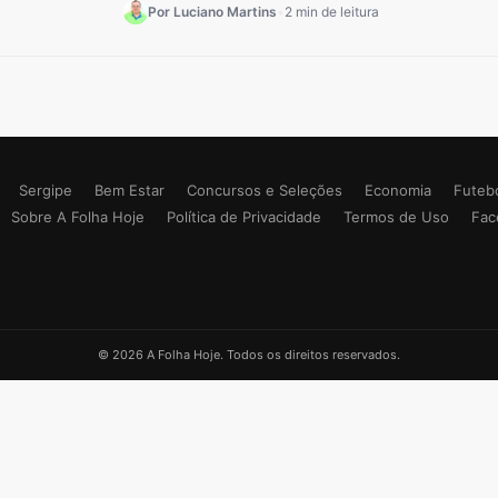
Por Luciano Martins
•
2 min de leitura
Sergipe
Bem Estar
Concursos e Seleções
Economia
Futeb
Sobre A Folha Hoje
Política de Privacidade
Termos de Uso
Fac
© 2026 A Folha Hoje. Todos os direitos reservados.