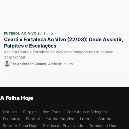
há 1 ano
FUTEBOL AO VIVO
Ceará x Fortaleza Ao Vivo (22/03): Onde Assistir,
Palpites e Escalações
Assista Ceará x Fortaleza ao vivo com imagens neste sábado
22/03/2025
Por Anderson Gomes
•
4 min de leitura
A Folha Hoje
Notícias
Sergipe
Bem Estar
Concursos e Seleções
Economia
Futebol
Futebol Ao Vivo
Loteria
Contato
Sobre A Folha Hoje
Política de Privacidade
Termos de Uso