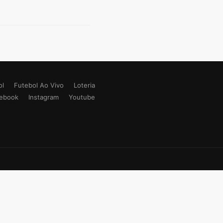
ol
Futebol Ao Vivo
Loteria
ebook
Instagram
Youtube