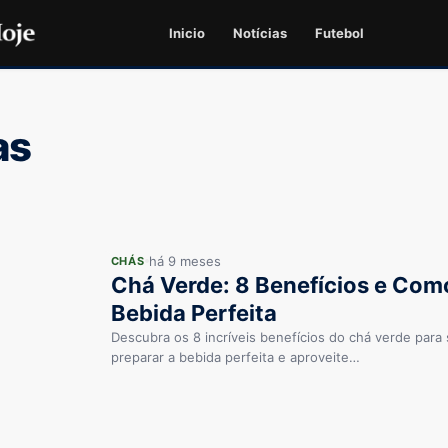
Inicio
Notícias
Futebol
as
há 9 meses
CHÁS
Chá Verde: 8 Benefícios e Com
Bebida Perfeita
Descubra os 8 incríveis benefícios do chá verde par
preparar a bebida perfeita e aproveite…