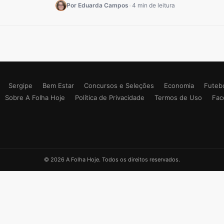
Por Eduarda Campos
•
4 min de leitura
Sergipe
Bem Estar
Concursos e Seleções
Economia
Futeb
Sobre A Folha Hoje
Política de Privacidade
Termos de Uso
Fac
© 2026 A Folha Hoje. Todos os direitos reservados.