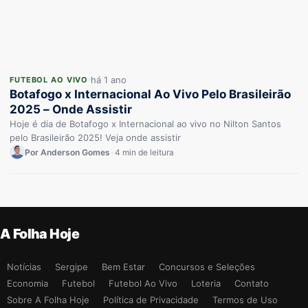
há 1 ano
FUTEBOL AO VIVO
Botafogo x Internacional Ao Vivo Pelo Brasileirão
2025 – Onde Assistir
Hoje é dia de Botafogo x Internacional ao vivo no Nilton Santos
pelo Brasileirão 2025! Veja onde assistir
Por Anderson Gomes
•
4 min de leitura
A Folha Hoje
Notícias
Sergipe
Bem Estar
Concursos e Seleções
Economia
Futebol
Futebol Ao Vivo
Loteria
Contato
Sobre A Folha Hoje
Política de Privacidade
Termos de Uso