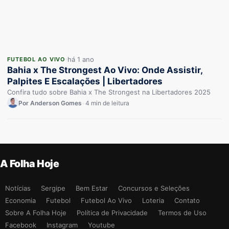
há 1 ano
FUTEBOL AO VIVO
Bahia x The Strongest Ao Vivo: Onde Assistir,
Palpites E Escalações | Libertadores
Confira tudo sobre Bahia x The Strongest na Libertadores 2025
Por Anderson Gomes
•
4 min de leitura
A Folha Hoje
Notícias
Sergipe
Bem Estar
Concursos e Seleções
Economia
Futebol
Futebol Ao Vivo
Loteria
Contato
Sobre A Folha Hoje
Política de Privacidade
Termos de Uso
Facebook
Instagram
Youtube