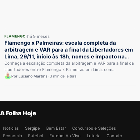
há 9 meses
FLAMENGO
Flamengo x Palmeiras: escala completa da
arbitragem e VAR para a final da Libertadores em
Lima, 29/11, início às 18h, nomes e impacto na
decisão
Conheça a escalação completa da arbitragem e VAR para a final da
Libertadores entre Flamengo x Palmeiras em Lima, com…
Por Luciano Martins
•
3 min de leitura
A Folha Hoje
Notícias
Sergipe
Bem Estar
Concursos e Seleções
Economia
Futebol
Futebol Ao Vivo
Loteria
Contato