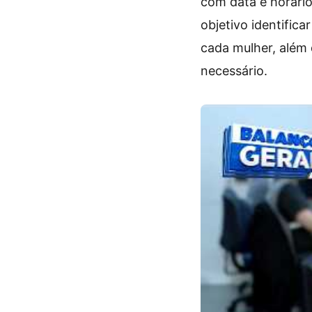
com data e horári
objetivo identifica
cada mulher, além 
necessário.