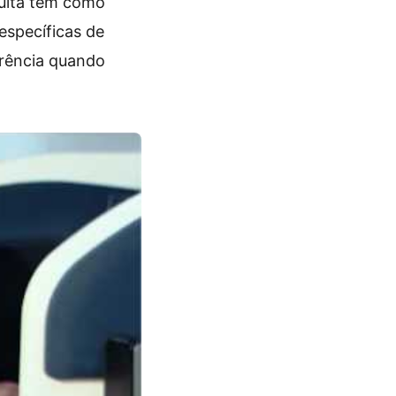
sulta tem como
 específicas de
erência quando