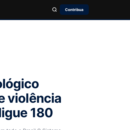
Contribua
ológico
e violência
ligue 180