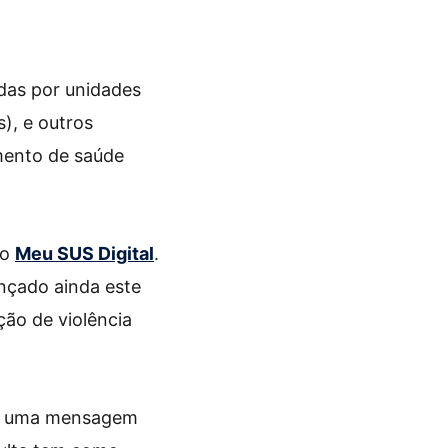
das por unidades
), e outros
imento de saúde
vo
Meu SUS Digital
.
ançado ainda este
ção de violência
ará uma mensagem