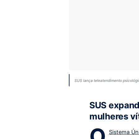
SUS lança teleatendimento psicológic
SUS expande
mulheres ví
O
Sistema Ún