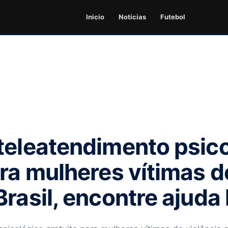
Inicio
Notícias
Futebol
teleatendimento psic
ara mulheres vítimas d
rasil, encontre ajuda 