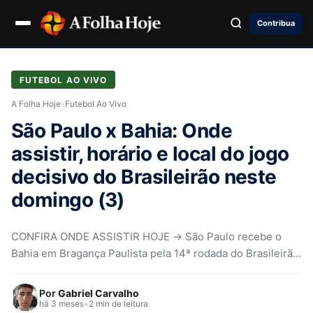
Contribua
FUTEBOL AO VIVO
A Folha Hoje
›
Futebol Ao Vivo
São Paulo x Bahia: Onde
assistir, horário e local do jogo
decisivo do Brasileirão neste
domingo (3)
CONFIRA ONDE ASSISTIR HOJE → São Paulo recebe o
Bahia em Bragança Paulista pela 14ª rodada do Brasileirão,
com transmissão…
Por
Gabriel Carvalho
há 3 meses
•
2 min de leitura