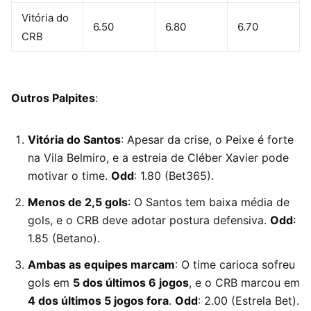
Vitória do
6.50
6.80
6.70
CRB
Outros Palpites
:
Vitória do Santos
: Apesar da crise, o Peixe é forte
na Vila Belmiro, e a estreia de Cléber Xavier pode
motivar o time.
Odd
: 1.80 (Bet365).
Menos de 2,5 gols
: O Santos tem baixa média de
gols, e o CRB deve adotar postura defensiva.
Odd
:
1.85 (Betano).
Ambas as equipes marcam
: O time carioca sofreu
gols em
5 dos últimos 6 jogos
, e o CRB marcou em
4 dos últimos 5 jogos fora
.
Odd
: 2.00 (Estrela Bet).