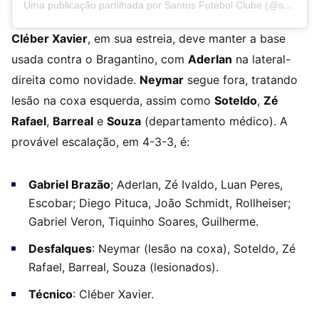
Uma publicação partilhada por Santos Futebol Clube (@santosfc)
Cléber Xavier
, em sua estreia, deve manter a base
usada contra o Bragantino, com
Aderlan
na lateral-
direita como novidade.
Neymar
segue fora, tratando
lesão na coxa esquerda, assim como
Soteldo
,
Zé
Rafael
,
Barreal
e
Souza
(departamento médico). A
provável escalação, em 4-3-3, é:
Gabriel Brazão
; Aderlan, Zé Ivaldo, Luan Peres,
Escobar; Diego Pituca, João Schmidt, Rollheiser;
Gabriel Veron, Tiquinho Soares, Guilherme.
Desfalques
: Neymar (lesão na coxa), Soteldo, Zé
Rafael, Barreal, Souza (lesionados).
Técnico
: Cléber Xavier.