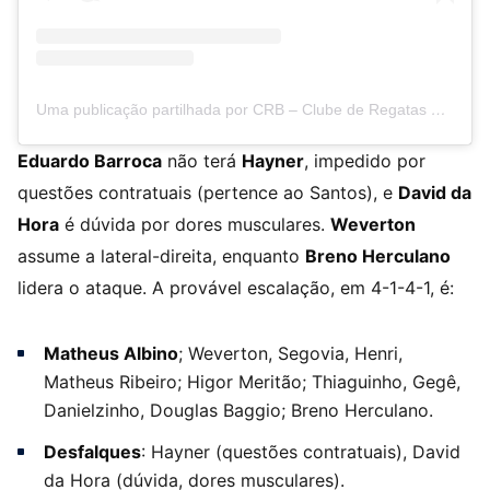
Uma publicação partilhada por CRB – Clube de Regatas Brasil (@crboficial)
Eduardo Barroca
não terá
Hayner
, impedido por
questões contratuais (pertence ao Santos), e
David da
Hora
é dúvida por dores musculares.
Weverton
assume a lateral-direita, enquanto
Breno Herculano
lidera o ataque. A provável escalação, em 4-1-4-1, é:
Matheus Albino
; Weverton, Segovia, Henri,
Matheus Ribeiro; Higor Meritão; Thiaguinho, Gegê,
Danielzinho, Douglas Baggio; Breno Herculano.
Desfalques
: Hayner (questões contratuais), David
da Hora (dúvida, dores musculares).