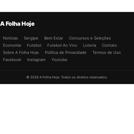
A Folha Hoje
Notícias
Sergipe
Bem Estar
Concursos e Seleções
Economia
Futebol
Futebol Ao Vivo
Loteria
Contato
Sobre A Folha Hoje
Política de Privacidade
Termos de Uso
Facebook
Instagram
Youtube
© 2026 A Folha Hoje. Todos os direitos reservados.