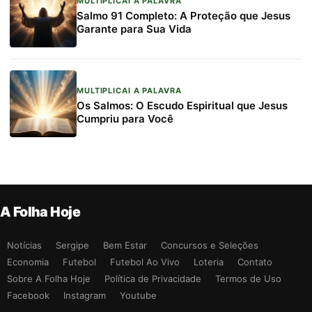
MULTIPLICAI A PALAVRA
Salmo 91 Completo: A Proteção que Jesus
Garante para Sua Vida
MULTIPLICAI A PALAVRA
Os Salmos: O Escudo Espiritual que Jesus
Cumpriu para Você
A Folha Hoje
Notícias
Sergipe
Bem Estar
Concursos e Seleções
Economia
Futebol
Futebol Ao Vivo
Loteria
Contato
Sobre A Folha Hoje
Política de Privacidade
Termos de Uso
Facebook
Instagram
Youtube