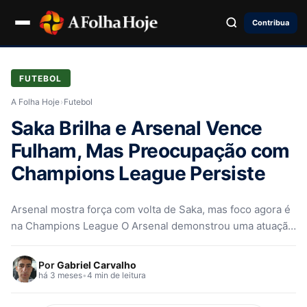
Contribua
FUTEBOL
A Folha Hoje
›
Futebol
Saka Brilha e Arsenal Vence
Fulham, Mas Preocupação com
Champions League Persiste
Arsenal mostra força com volta de Saka, mas foco agora é
na Champions League O Arsenal demonstrou uma atuação
espetacular…
Por
Gabriel Carvalho
há 3 meses
•
4 min de leitura