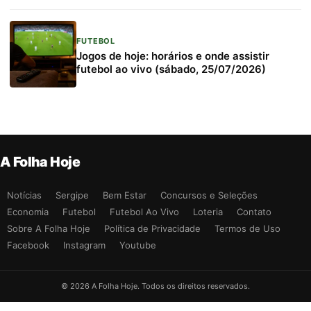
FUTEBOL
Jogos de hoje: horários e onde assistir
futebol ao vivo (sábado, 25/07/2026)
A Folha Hoje
Notícias
Sergipe
Bem Estar
Concursos e Seleções
Economia
Futebol
Futebol Ao Vivo
Loteria
Contato
Sobre A Folha Hoje
Política de Privacidade
Termos de Uso
Facebook
Instagram
Youtube
© 2026 A Folha Hoje. Todos os direitos reservados.