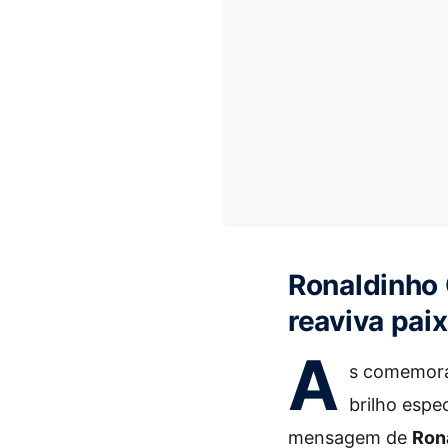
Ronaldinho
reaviva pai
A
s comemor
brilho esp
mensagem de
Ron