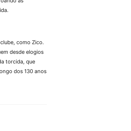
roando as
ida.
clube, como Zico.
uem desde elogios
a torcida, que
longo dos 130 anos