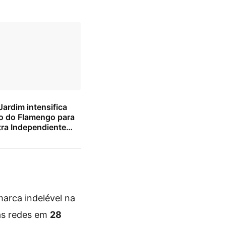
ardim intensifica
o do Flamengo para
tra Independiente
arca indelével na
as redes em
28