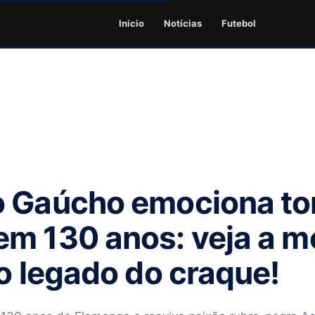
Inicio
Notícias
Futebol
 Gaúcho emociona to
em 130 anos: veja a 
 o legado do craque!