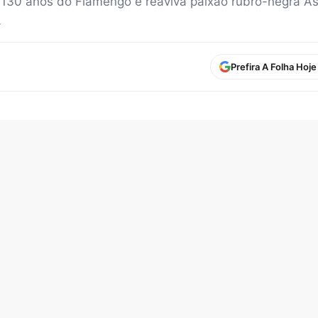
 130 anos do Flamengo e reaviva paixão rubro-negra 
…
Prefira A Folha Hoj