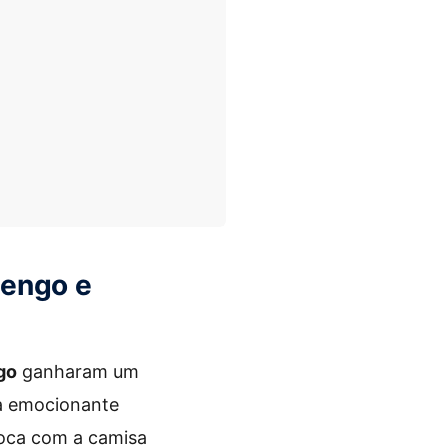
mengo e
go
ganharam um
ma emocionante
poca com a camisa