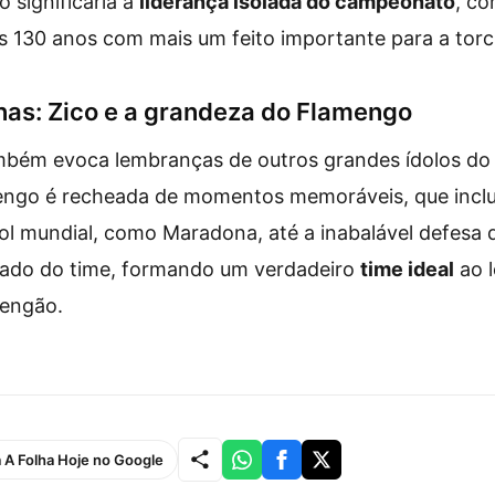
 significaria a
liderança isolada do campeonato
, co
130 anos com mais um feito importante para a torc
as: Zico e a grandeza do Flamengo
ambém evoca lembranças de outros grandes ídolos do 
mengo é recheada de momentos memoráveis, que incl
ol mundial, como Maradona, até a inabalável defesa d
lado do time, formando um verdadeiro
time ideal
ao 
Mengão.
a A Folha Hoje no Google