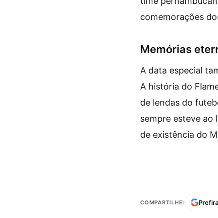
time pernambucano
comemorações dos 
Memórias etern
A data especial t
A história do Fla
de lendas do futeb
sempre esteve ao 
de existência do 
Prefir
COMPARTILHE: