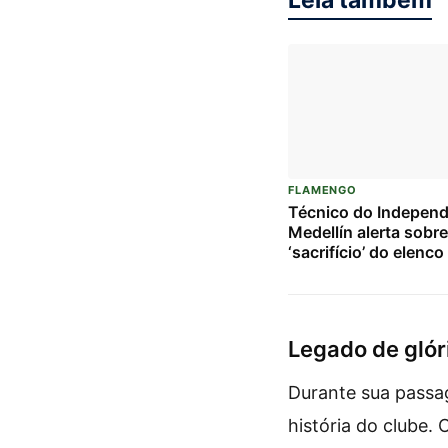
Leia também
FLAMENGO
Técnico do Independ
Medellín alerta sobre
‘sacrifício’ do elenc
duelo crucial contra 
Flamengo pela Liber
Legado de glór
Durante sua passa
história do clube.