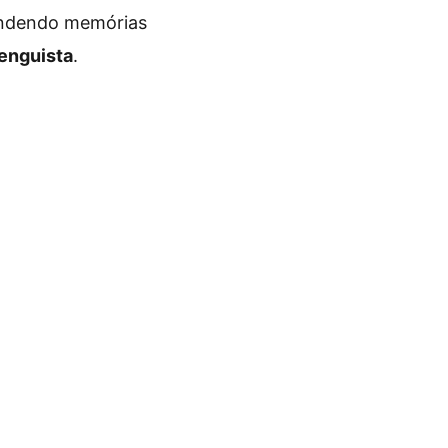
cendendo memórias
enguista
.