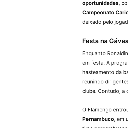
oportunidades
, c
Campeonato Cario
deixado pelo jogad
Festa na Gávea 
Enquanto Ronaldinh
em festa. A progr
hasteamento da ban
reunindo dirigentes
clube. Contudo, a c
O Flamengo entro
Pernambuco
, em 