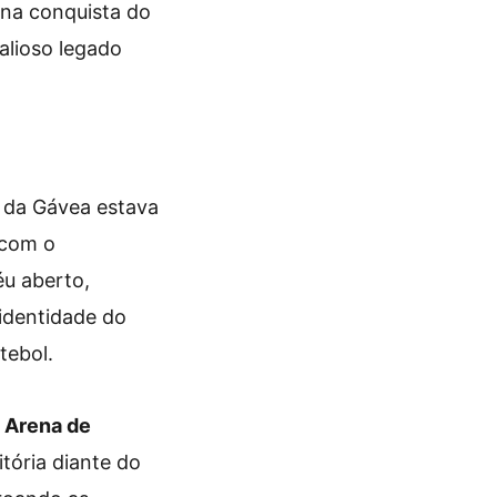
 na conquista do
alioso legado
e da Gávea estava
 com o
éu aberto,
a identidade do
tebol.
a
Arena de
tória diante do