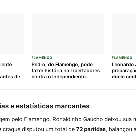
FLAMENGO
FLAMENGO
iente
Pedro, do Flamengo, pode
Leonardo J
fazer história na Libertadores
preparaçã
o antes de
contra o Independiente
duelo con
o
Medellín: veja números e
Medellín
tadores
projeções
ias e estatísticas marcantes
gem pelo Flamengo, Ronaldinho Gaúcho deixou sua m
 O craque disputou um total de
72 partidas
, balançou 