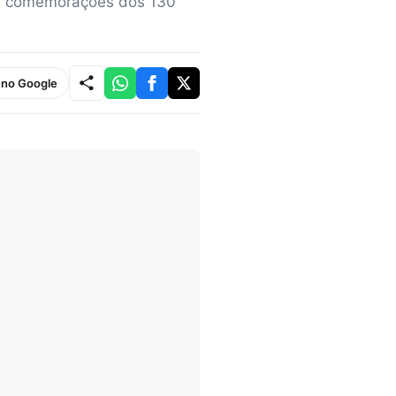
As comemorações dos 130
e no Google