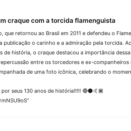
m craque com a torcida flamenguista
, que retornou ao Brasil em 2011 e defendeu o Flam
publicação o carinho e a admiração pela torcida. Ao f
s de história, o craque destacou a importância dessa
repercussão entre os torcedores e ex-companheiros 
mpanhada de uma foto icônica, celebrando o momen
or seus 130 anos de história!!!!! 🔴⚫🤙🏾
OurmNSU9oS”