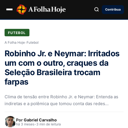
Contribua
FUTEBOL
A Folha Hoje
›
Futebol
Robinho Jr. e Neymar: Irritados
um com o outro, craques da
Seleção Brasileira trocam
farpas
Clima de tensão entre Robinho Jr. e Neymar: Entenda as
indiretas e a polêmica que tomou conta das redes
sociais…
Por
Gabriel Carvalho
há 3 meses
•
3 min de leitura