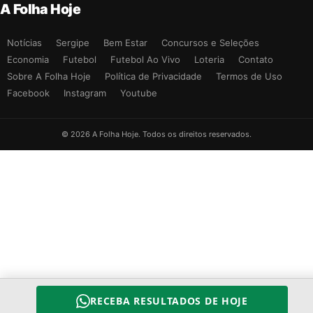
A Folha Hoje
Notícias
Sergipe
Bem Estar
Concursos e Seleções
Economia
Futebol
Futebol Ao Vivo
Loteria
Contato
Sobre A Folha Hoje
Política de Privacidade
Termos de Uso
Facebook
Instagram
Youtube
© 2026 A Folha Hoje. Todos os direitos reservados.
RECEBA RESULTADOS DE HOJE