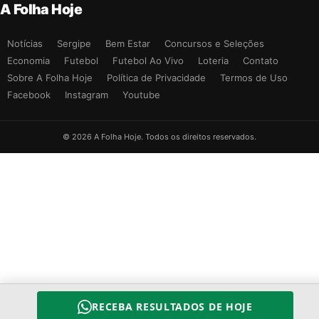
A Folha Hoje
Notícias
Sergipe
Bem Estar
Concursos e Seleções
Economia
Futebol
Futebol Ao Vivo
Loteria
Contato
Sobre A Folha Hoje
Política de Privacidade
Termos de Uso
Facebook
Instagram
Youtube
© 2026 A Folha Hoje. Todos os direitos reservados.
RECEBA RESULTADOS DE HOJE