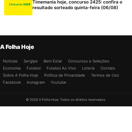
Timemania hoje, concurso 2425: confira o
resultado sorteado quinta-feira (06/08)
A Folha Hoje
Notícias
Sergipe
Bem Estar
Concursos e Seleções
Economia
Futebol
Futebol Ao Vivo
Loteria
Contato
Sobre A Folha Hoje
Política de Privacidade
Termos de Uso
Facebook
Instagram
Youtube
© 2026 A Folha Hoje. Todos os direitos reservados.