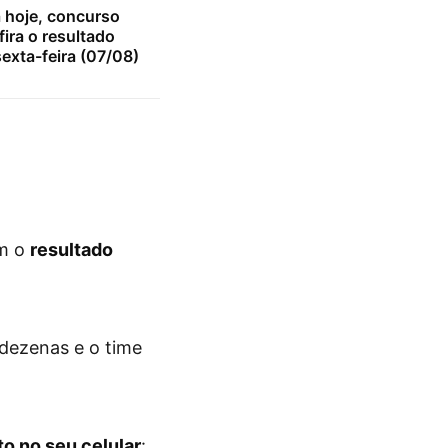
 hoje, concurso
ira o resultado
exta-feira (07/08)
om o
resultado
 dezenas e o time
to no seu celular
: