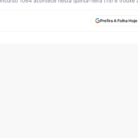
oncurso 1064 acontece nesta quinta-feira (15) e troux
Prefira A Folha Hoj