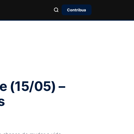
Contribua
e (15/05) –
s