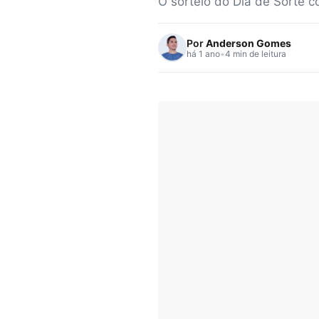
O sorteio do Dia de Sorte c
Por
Anderson Gomes
há 1 ano
•
4 min de leitura