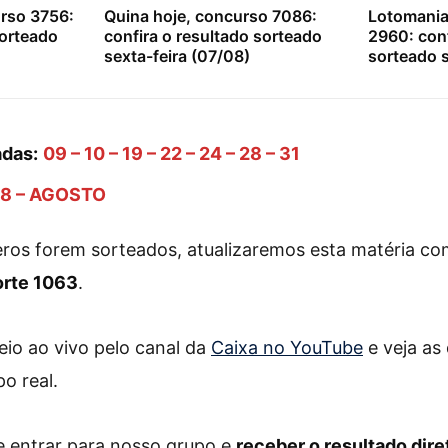
urso 3756:
Quina hoje, concurso 7086:
Lotomania
sorteado
confira o resultado sorteado
2960: conf
sexta-feira (07/08)
sorteado s
das:
09 – 10 – 19 – 22 – 24 – 28 – 31
8 – AGOSTO
ros forem sorteados, atualizaremos esta matéria c
Sorte 1063
.
io ao vivo pelo canal da
Caixa no YouTube
e veja as
o real.
 entrar para nosso grupo e
receber o resultado dire