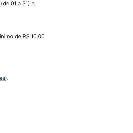
(de 01 a 31) e
mínimo de R$ 10,00
as
).