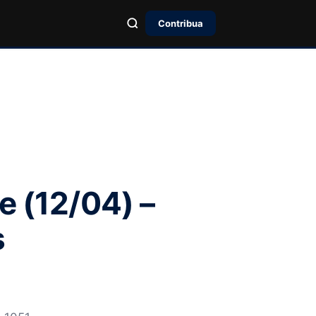
Contribua
e (12/04) –
s