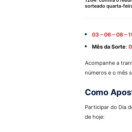
1264: confira o resu
sorteado quarta-feir
03 – 06 – 08 – 1
Mês da Sorte
:
0
Acompanhe a transm
números e o mês s
Como Apost
Participar do Dia d
de hoje: