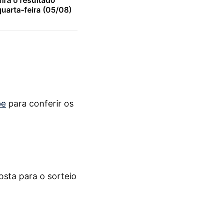
ira o resultado
uarta-feira (05/08)
be
para conferir os
osta para o sorteio