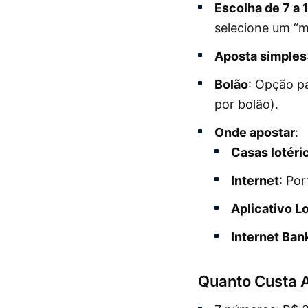
Escolha de 7 a
selecione um “m
Aposta simples
Bolão
: Opção p
por bolão).
Onde apostar
:
Casas lotéri
Internet
: Por
Aplicativo L
Internet Ban
Quanto Custa A