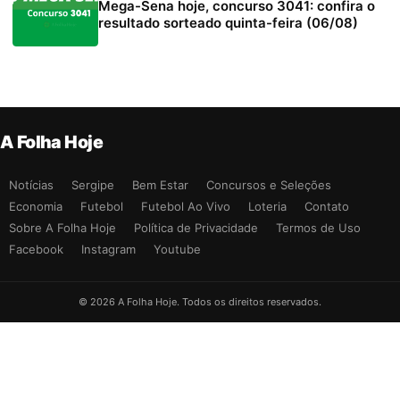
Mega-Sena hoje, concurso 3041: confira o
resultado sorteado quinta-feira (06/08)
A Folha Hoje
Notícias
Sergipe
Bem Estar
Concursos e Seleções
Economia
Futebol
Futebol Ao Vivo
Loteria
Contato
Sobre A Folha Hoje
Política de Privacidade
Termos de Uso
Facebook
Instagram
Youtube
© 2026 A Folha Hoje. Todos os direitos reservados.