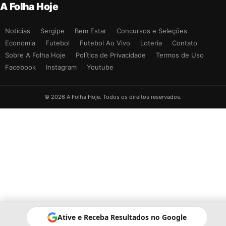
A Folha Hoje
Notícias
Sergipe
Bem Estar
Concursos e Seleções
Economia
Futebol
Futebol Ao Vivo
Loteria
Contato
Sobre A Folha Hoje
Política de Privacidade
Termos de Uso
Facebook
Instagram
Youtube
© 2026 A Folha Hoje. Todos os direitos reservados.
Ative e Receba Resultados no Google