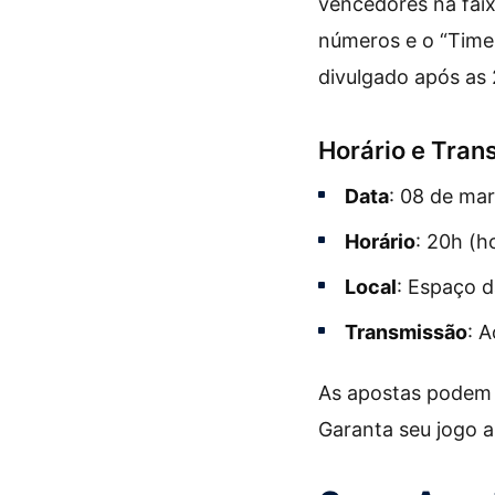
vencedores na faix
números e o “Time 
divulgado após as 2
Horário e Tran
Data
: 08 de ma
Horário
: 20h (ho
Local
: Espaço d
Transmissão
: 
As apostas podem s
Garanta seu jogo 