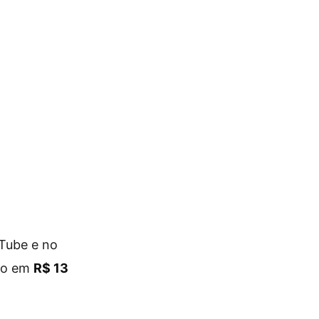
uTube e no
do em
R$ 13