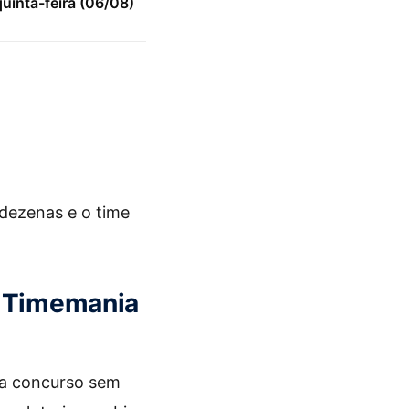
uinta-feira (06/08)
 dezenas e o time
a Timemania
da concurso sem