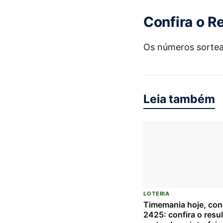
Confira o R
Os números sorte
Leia também
LOTERIA
Timemania hoje, co
2425: confira o resu