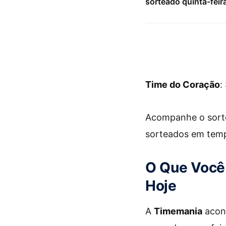
sorteado quinta-feir
Time do Coração
:
Acompanhe o sorte
sorteados em temp
O Que Você 
Hoje
A
Timemania
acont