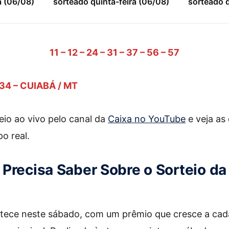
a (06/08)
sorteado quinta-feira (06/08)
sorteado q
11 – 12 – 24 – 31 – 37 – 56 – 57
34 – CUIABÁ / MT
io ao vivo pelo canal da
Caixa no YouTube
e veja as
o real.
Precisa Saber Sobre o Sorteio d
ece neste sábado, com um prêmio que cresce a ca