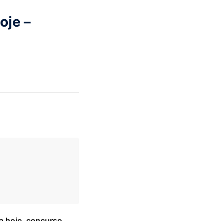
oje –
a hoje, concurso