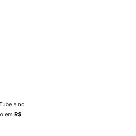
uTube e no
do em
R$