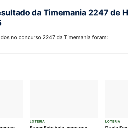
esultado da Timemania 2247 de H
5
ados no concurso 2247 da Timemania foram:
LOTERIA
LOTERIA
oncurso
Super Sete hoje, concurso
Dupla Sen