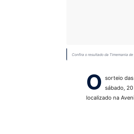
Confira o resultado da Timemania de
O
sorteio da
sábado, 20
localizado na Aven