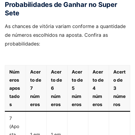
Probabilidades de Ganhar no Super
Sete
As chances de vitória variam conforme a quantidade
de números escolhidos na aposta. Confira as
probabilidades:
Núm
Acer
Acer
Acer
Acer
Acert
eros
to de
to de
to de
to de
o de
apos
7
6
5
4
3
tado
núm
núm
núm
núm
núme
s
eros
eros
eros
eros
ros
7
(Apo
sta
1 em
1 em