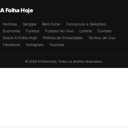
A Folha Hoje
Notícias
Sergipe
Bem Estar
Concursos e Seleções
Economia
Futebol
Futebol Ao Vivo
Loteria
Contato
Sobre A Folha Hoje
Política de Privacidade
Termos de Uso
Facebook
Instagram
Youtube
© 2026 A Folha Hoje. Todos os direitos reservados.