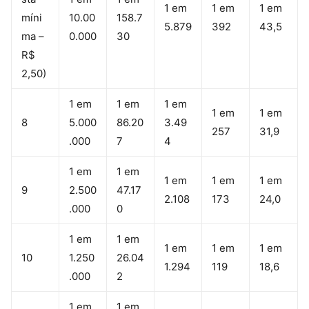
1 em
1 em
1 em
míni
10.00
158.7
5.879
392
43,5
ma –
0.000
30
R$
2,50)
1 em
1 em
1 em
1 em
1 em
8
5.000
86.20
3.49
257
31,9
.000
7
4
1 em
1 em
1 em
1 em
1 em
9
2.500
47.17
2.108
173
24,0
.000
0
1 em
1 em
1 em
1 em
1 em
10
1.250
26.04
1.294
119
18,6
.000
2
1 em
1 em