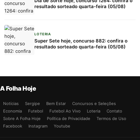
Dia de Sorte hoje, concurso 1264: confira o
resultado sorteado quarta-feira (05/08)
LOTERIA
Super Sete hoje, concurso 882: confira o
resultado sorteado quarta-feira (05/08)
A Folha Hoje
Notícias
Sergipe
Bem Estar
Concursos e Seleções
Economia
Futebol
Futebol Ao Vivo
Loteria
Contato
Sobre A Folha Hoje
Política de Privacidade
Termos de Uso
Facebook
Instagram
Youtube