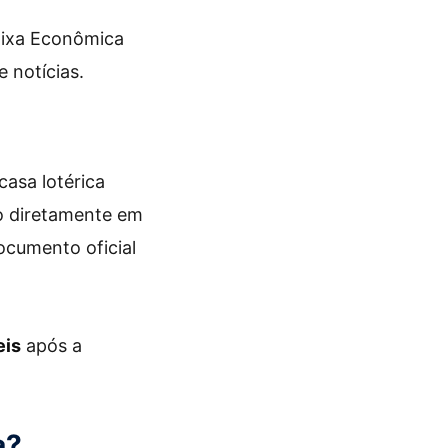
aixa Econômica
 notícias.
asa lotérica
to diretamente em
cumento oficial
eis
após a
a?