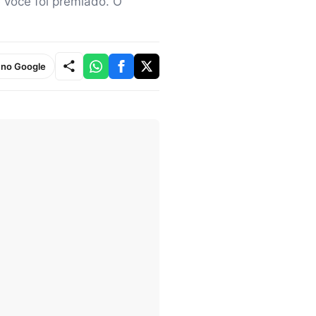
e você foi premiado. O
e no Google