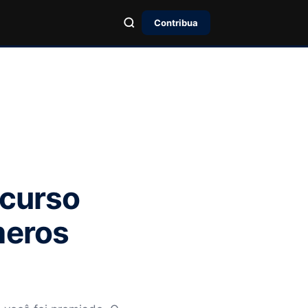
Contribua
ncurso
meros