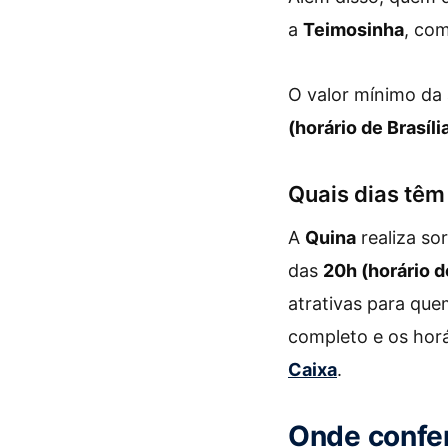
a
Teimosinha
, com
O valor mínimo da
(horário de Brasíli
Quais dias têm
A
Quina
realiza so
das
20h (horário de
atrativas para que
completo e os horá
Caixa
.
Onde confer