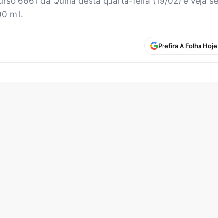
urso 6661 da Quina desta quarta-feira (19/02) e veja s
0 mil.
Prefira A Folha Hoj