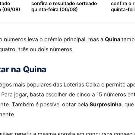
ltado
confira o resultado sorteado
confira o 
a (06/08)
quinta-feira (06/08)
quinta-fei
o números leva o prêmio principal, mas a
Quina
tamb
uatro, três ou dois números.
ar na Quina
ogos mais populares das Loterias Caixa e permite apo
Para jogar, basta escolher de cinco a 15 números en
ante. Também é possível optar pela
Surpresinha
, que
mente.
uiser repetir a mesma aposta em concursos consecut