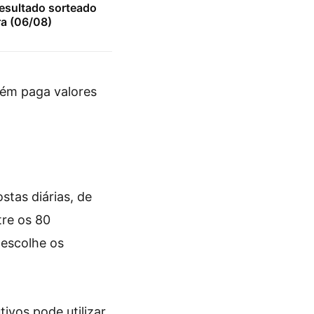
resultado sorteado
ra (06/08)
ém paga valores
stas diárias, de
tre os 80
 escolhe os
ivos pode utilizar