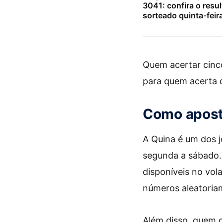
3041: confira o resu
sorteado quinta-feir
Quem acertar cinc
para quem acerta q
Como apost
A Quina é um dos j
segunda a sábado. 
disponíveis no vol
números aleatoria
Além disso, quem q