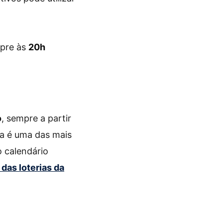
mpre às
20h
o
, sempre a partir
ia é uma das mais
o calendário
 das loterias da