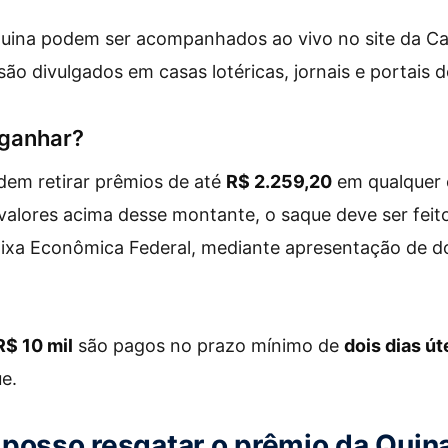
Quina podem ser acompanhados ao vivo no site da C
ão divulgados em casas lotéricas, jornais e portais de
 ganhar?
em retirar prêmios de até
R$ 2.259,20
em qualquer c
valores acima desse montante, o saque deve ser fei
ixa Econômica Federal, mediante apresentação de do
R$ 10 mil
são pagos no prazo mínimo de
dois dias út
ue.
posso resgatar o prêmio da Quin