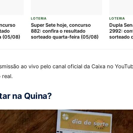
LOTERIA
LOTERIA
oncurso
Super Sete hoje, concurso
Dupla Sen
ltado
882: confira o resultado
2992: conf
a (05/08)
sorteado quarta-feira (05/08)
sorteado q
issão ao vivo pelo canal oficial da Caixa no YouTub
real.
ar na Quina?