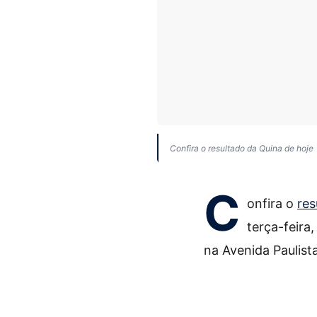
Confira o resultado da Quina de hoje
C
onfira o
res
terça-feira
na Avenida Paulist