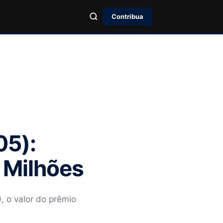
Contribua
05):
 Milhões
, o valor do prêmio