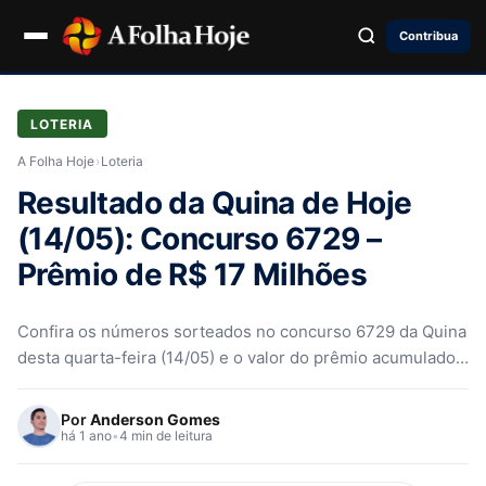
Contribua
LOTERIA
A Folha Hoje
›
Loteria
Resultado da Quina de Hoje
(14/05): Concurso 6729 –
Prêmio de R$ 17 Milhões
Confira os números sorteados no concurso 6729 da Quina
desta quarta-feira (14/05) e o valor do prêmio acumulado
de R$ 17 milhões
Por
Anderson Gomes
há 1 ano
•
4 min de leitura