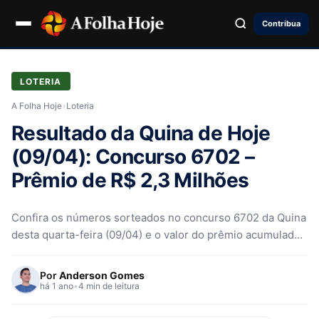
Contribua
LOTERIA
A Folha Hoje
›
Loteria
Resultado da Quina de Hoje
(09/04): Concurso 6702 –
Prêmio de R$ 2,3 Milhões
Confira os números sorteados no concurso 6702 da Quina
desta quarta-feira (09/04) e o valor do prêmio acumulado
de R$ 2,3 milhões
Por
Anderson Gomes
há 1 ano
•
4 min de leitura