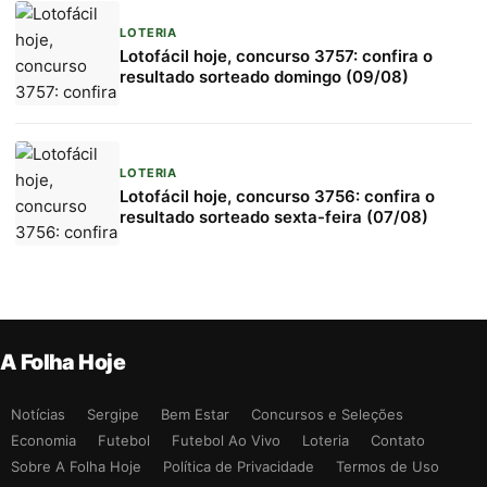
LOTERIA
Lotofácil hoje, concurso 3757: confira o
resultado sorteado domingo (09/08)
LOTERIA
Lotofácil hoje, concurso 3756: confira o
resultado sorteado sexta-feira (07/08)
A Folha Hoje
Notícias
Sergipe
Bem Estar
Concursos e Seleções
Economia
Futebol
Futebol Ao Vivo
Loteria
Contato
Sobre A Folha Hoje
Política de Privacidade
Termos de Uso