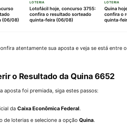
LOTERIA
LOTERIA
ncurso
Lotofácil hoje, concurso 3755:
Quina hoj
ltado
confira o resultado sorteado
confira o 
a (06/08)
quinta-feira (06/08)
quinta-fei
onfira atentamente sua aposta e veja se está entre 
ir o Resultado da Quina 6652
ua aposta foi premiada, siga estes passos:
icial da
Caixa Econômica Federal
.
o de loterias e selecione a opção
Quina
.