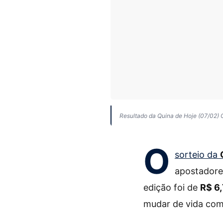
Resultado da Quina de Hoje (07/02)
O
sorteio da
apostadore
edição foi de
R$ 6,
mudar de vida com