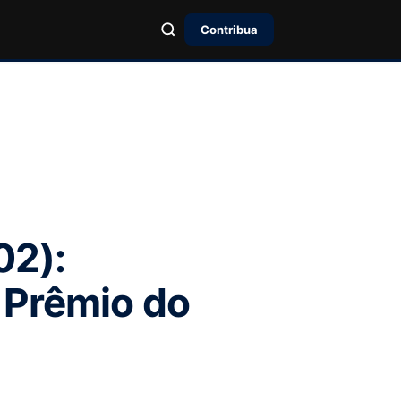
Contribua
02):
 Prêmio do