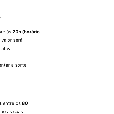
?
pre às
20h (horário
o valor será
ativa.
ntar a sorte
s
entre os
80
ão as suas