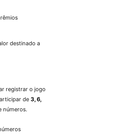
prêmios
lor destinado a
r registrar o jogo
articipar de
3, 6,
 números.
 números