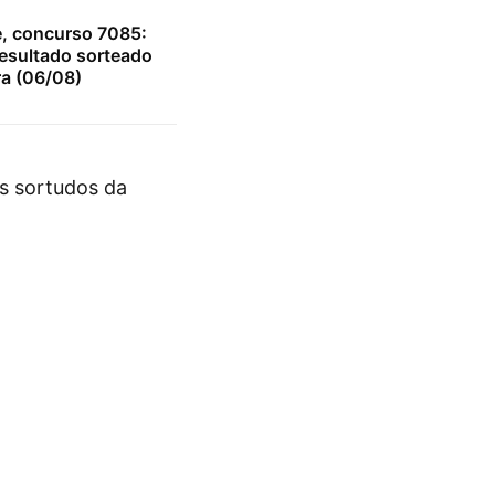
e, concurso 7085:
resultado sorteado
ra (06/08)
os sortudos da