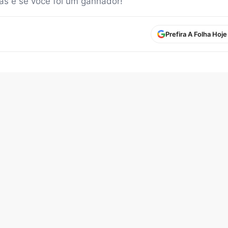
as e se você foi um ganhador!
Prefira A Folha Hoj