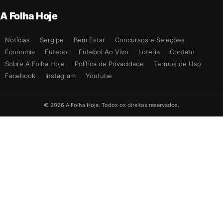
A Folha Hoje
Notícias
Sergipe
Bem Estar
Concursos e Seleções
Economia
Futebol
Futebol Ao Vivo
Loteria
Contato
Sobre A Folha Hoje
Política de Privacidade
Termos de Uso
Facebook
Instagram
Youtube
© 2026 A Folha Hoje. Todos os direitos reservados.