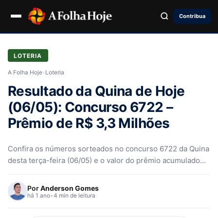
Contribua
LOTERIA
A Folha Hoje
›
Loteria
Resultado da Quina de Hoje
(06/05): Concurso 6722 –
Prêmio de R$ 3,3 Milhões
Confira os números sorteados no concurso 6722 da Quina
desta terça-feira (06/05) e o valor do prêmio acumulado
de R$ 3,5 milhões
Por
Anderson Gomes
há 1 ano
•
4 min de leitura