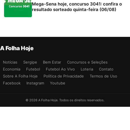
Mega-Sena hoje, concurso 3041: confira o
resultado sorteado quinta-feira (06/08)
A Folha Hoje
Notícias
Sergipe
Bem Estar
Concursos e Seleções
Economia
Futebol
Futebol Ao Vivo
Loteria
Contato
Sobre A Folha Hoje
Política de Privacidade
Termos de Uso
Facebook
Instagram
Youtube
© 2026 A Folha Hoje. Todos os direitos reservados.