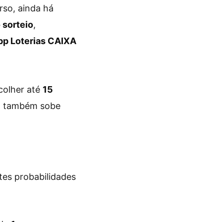
rso, ainda há
 sorteio
,
pp Loterias CAIXA
scolher até
15
ta também sobe
ntes probabilidades