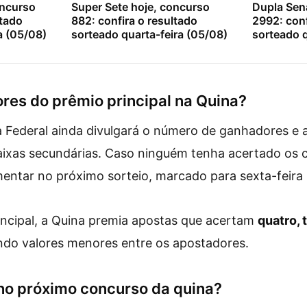
oncurso
Super Sete hoje, concurso
Dupla Sen
ltado
882: confira o resultado
2992: conf
a (05/08)
sorteado quarta-feira (05/08)
sorteado q
es do prêmio principal na Quina?
Federal ainda divulgará o número de ganhadores e a
aixas secundárias. Caso ninguém tenha acertado os 
ntar no próximo sorteio, marcado para sexta-feira 
incipal, a Quina premia apostas que acertam
quatro, 
uindo valores menores entre os apostadores.
no próximo concurso da quina?