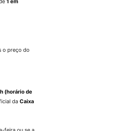
 de
1 em
s o preço do
h (horário de
icial da
Caixa
-feira ou se a