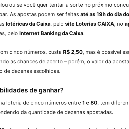
ou ou se você quer tentar a sorte no próximo concu
par. As apostas podem ser feitas
até as 19h do dia do
nas
lotéricas da Caixa
, pelo
site Loterias CAIXA
, no
a
as, pelo
Internet Banking da Caixa
.
com cinco números, custa
R$ 2,50
, mas é possível e
ndo as chances de acerto – porém, o valor da apos
 de dezenas escolhidas.
bilidades de ganhar?
ma loteria de cinco números entre
1 e 80
, tem difere
ndendo da quantidade de dezenas apostadas.