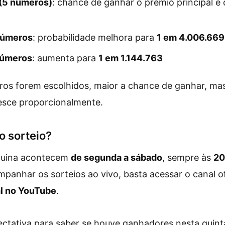
(5 números)
: chance de ganhar o prêmio principal é
números
: probabilidade melhora para
1 em 4.006.669
números
: aumenta para
1 em 1.144.763
os forem escolhidos, maior a chance de ganhar, ma
esce proporcionalmente.
o sorteio?
Quina acontecem
de segunda a sábado
, sempre às
20
mpanhar os sorteios ao vivo, basta acessar o canal of
l no YouTube
.
ectativa para saber se houve ganhadores nesta quinta