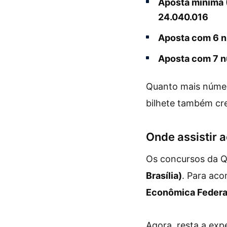
Aposta mínima 
24.040.016
Aposta com 6 
Aposta com 7 
Quanto mais númer
bilhete também cr
Onde assistir a
Os concursos da 
Brasília)
. Para aco
Econômica Federa
Agora, resta a exp