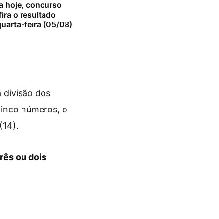
a hoje, concurso
ira o resultado
uarta-feira (05/08)
 divisão dos
cinco números, o
(14).
três ou dois