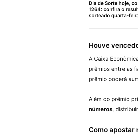
Dia de Sorte hoje, c
1264: confira o resu
sorteado quarta-feir
Houve vencedor
A Caixa Econômica 
prêmios entre as f
prêmio poderá aume
Além do prêmio pr
números
, distrib
Como apostar 