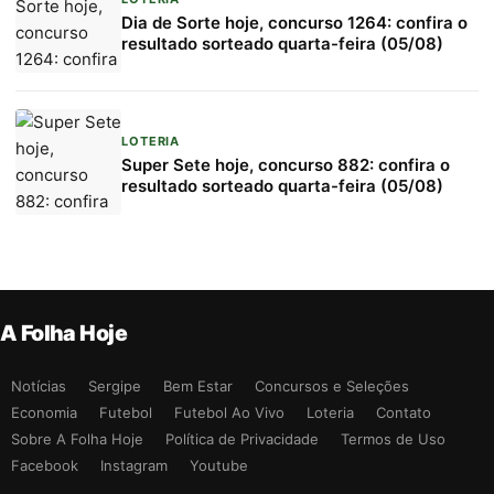
Dia de Sorte hoje, concurso 1264: confira o
resultado sorteado quarta-feira (05/08)
LOTERIA
Super Sete hoje, concurso 882: confira o
resultado sorteado quarta-feira (05/08)
A Folha Hoje
Notícias
Sergipe
Bem Estar
Concursos e Seleções
Economia
Futebol
Futebol Ao Vivo
Loteria
Contato
Sobre A Folha Hoje
Política de Privacidade
Termos de Uso
Facebook
Instagram
Youtube