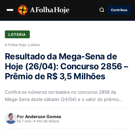
Contribua
LOTERIA
A Folha Hoje
›
Loteria
Resultado da Mega-Sena de
Hoje (26/04): Concurso 2856 –
Prêmio de R$ 3,5 Milhões
Confira os números sorteados no concurso 2856 da
Mega-Sena deste sábado (24/04) e o valor do prêmio
acumulado de R$ 3,5 milhões.
Por
Anderson Gomes
há 1 ano
•
4 min de leitura