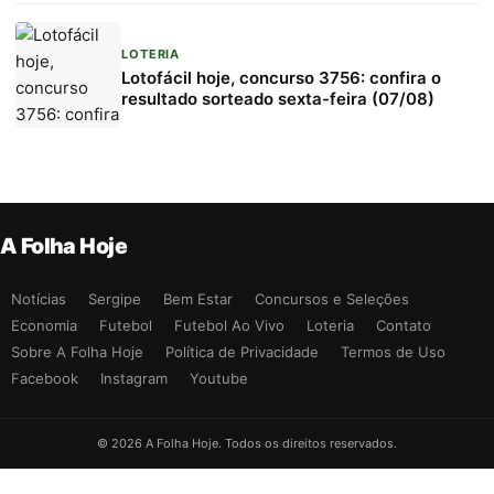
LOTERIA
Lotofácil hoje, concurso 3756: confira o
resultado sorteado sexta-feira (07/08)
A Folha Hoje
Notícias
Sergipe
Bem Estar
Concursos e Seleções
Economia
Futebol
Futebol Ao Vivo
Loteria
Contato
Sobre A Folha Hoje
Política de Privacidade
Termos de Uso
Facebook
Instagram
Youtube
© 2026 A Folha Hoje. Todos os direitos reservados.