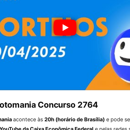
Lotomania Concurso 2764
mania
acontece às
20h (horário de Brasília)
e pode s
 YouTube da Caixa Econômica Federal
e pelas redes s