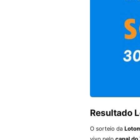
Resultado 
O sorteio da
Loto
vivo pelo
canal do