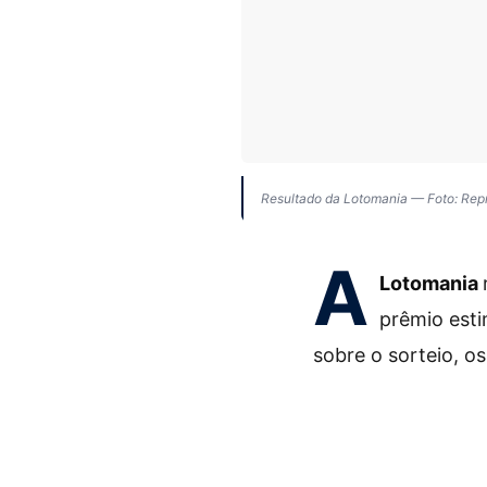
Resultado da Lotomania — Foto: Re
A
Lotomania
prêmio est
sobre o sorteio, o