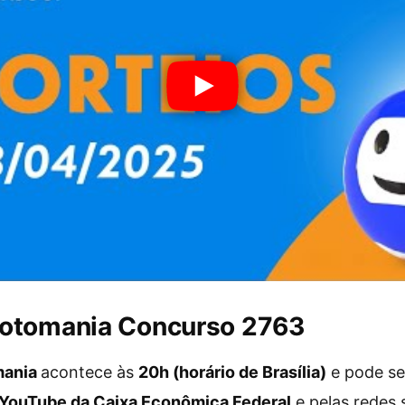
Lotomania Concurso 2763
mania
acontece às
20h (horário de Brasília)
e pode s
 YouTube da Caixa Econômica Federal
e pelas redes s