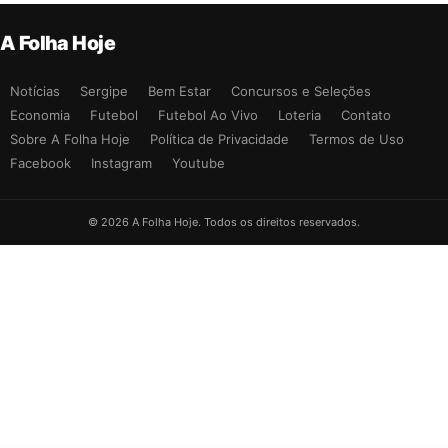
A Folha Hoje
Notícias
Sergipe
Bem Estar
Concursos e Seleções
Economia
Futebol
Futebol Ao Vivo
Loteria
Contato
Sobre A Folha Hoje
Política de Privacidade
Termos de Uso
Facebook
Instagram
Youtube
© 2026 A Folha Hoje. Todos os direitos reservados.