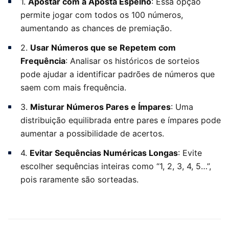
1.
Apostar com a Aposta Espelho
: Essa opção
permite jogar com todos os 100 números,
aumentando as chances de premiação.
2.
Usar Números que se Repetem com
Frequência
: Analisar os históricos de sorteios
pode ajudar a identificar padrões de números que
saem com mais frequência.
3.
Misturar Números Pares e Ímpares
: Uma
distribuição equilibrada entre pares e ímpares pode
aumentar a possibilidade de acertos.
4.
Evitar Sequências Numéricas Longas
: Evite
escolher sequências inteiras como “1, 2, 3, 4, 5…”,
pois raramente são sorteadas.