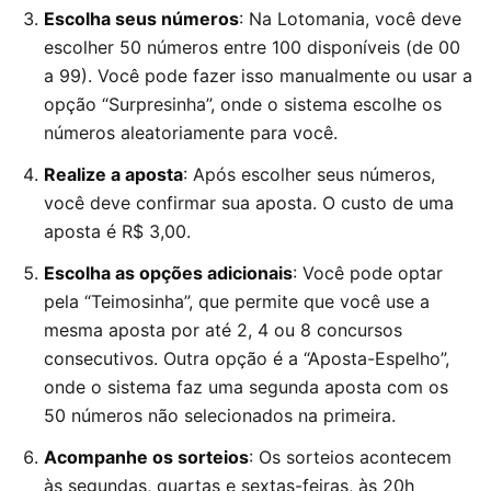
Escolha seus números
: Na Lotomania, você deve
escolher 50 números entre 100 disponíveis (de 00
a 99). Você pode fazer isso manualmente ou usar a
opção “Surpresinha”, onde o sistema escolhe os
números aleatoriamente para você.
Realize a aposta
: Após escolher seus números,
você deve confirmar sua aposta. O custo de uma
aposta é R$ 3,00.
Escolha as opções adicionais
: Você pode optar
pela “Teimosinha”, que permite que você use a
mesma aposta por até 2, 4 ou 8 concursos
consecutivos. Outra opção é a “Aposta-Espelho”,
onde o sistema faz uma segunda aposta com os
50 números não selecionados na primeira.
Acompanhe os sorteios
: Os sorteios acontecem
às segundas, quartas e sextas-feiras, às 20h