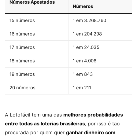
Números Apostados
Números
15 números
1 em 3.268.760
16 números
1 em 204.298
17 números
1 em 24.035
18 números
1 em 4.006
19 números
1 em 843
20 números
1 em 211
A Lotofácil tem uma das
melhores probabilidades
entre todas as loterias brasileiras
, por isso é tão
procurada por quem quer
ganhar dinheiro com