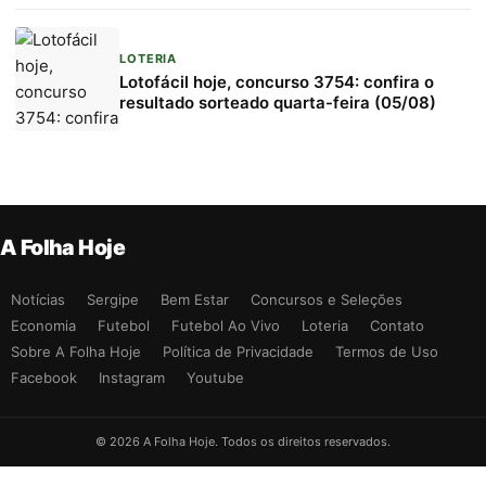
LOTERIA
Lotofácil hoje, concurso 3754: confira o
resultado sorteado quarta-feira (05/08)
A Folha Hoje
Notícias
Sergipe
Bem Estar
Concursos e Seleções
Economia
Futebol
Futebol Ao Vivo
Loteria
Contato
Sobre A Folha Hoje
Política de Privacidade
Termos de Uso
Facebook
Instagram
Youtube
© 2026 A Folha Hoje. Todos os direitos reservados.